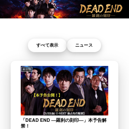
すべて表示
ニュース
未分類
「DEAD END ―羅刹の刻印―」本予告解
禁！